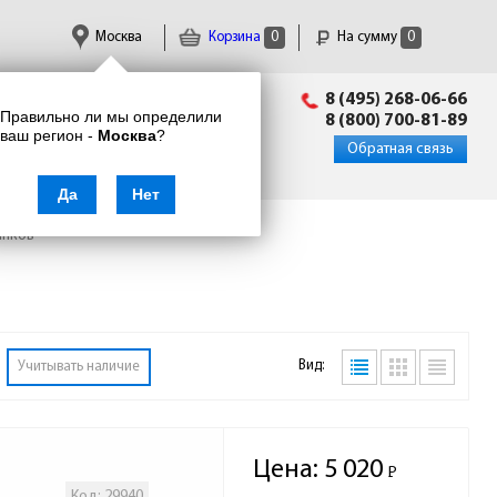
Москва
Корзина
0
На сумму
0
Пн-Пт: 09:00 - 18:00
8 (495) 268-06-66
Правильно ли мы определили
info@enkor24.ru
8 (800) 700-81-89
ваш регион -
Москва
?
Вход
|
Регистрация
Обратная связь
Да
Нет
анков
Вид:
Учитывать наличие
Цена:
5 020
Р
-
Код: 29940