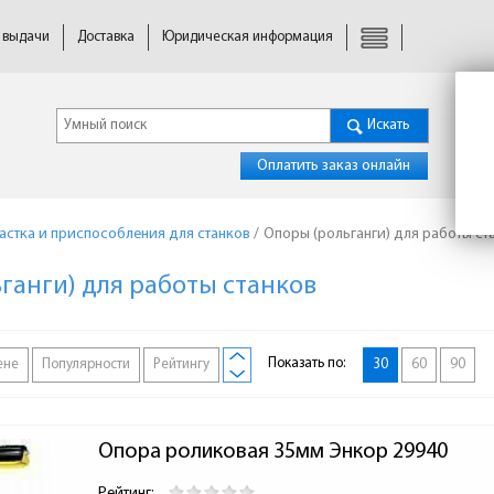
 выдачи
Доставка
Юридическая информация
Искать
Оплатить заказ онлайн
астка и приспособления для станков
/
Опоры (рольганги) для работы ст
ганги) для работы станков
Показать по:
ене
Популярности
Рейтингу
30
60
90
Опора роликовая 35мм Энкор 29940
Рейтинг: