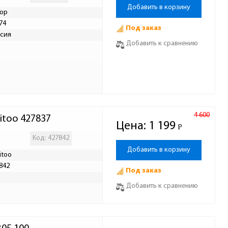
Добавить в корзину
ор
74
Под заказ
сия
Добавить к сравнению
4 600
itoo 427837
Цена:
1 199
Р
-
Код: 427842
Добавить в корзину
itoo
842
Под заказ
Р
Добавить к сравнению