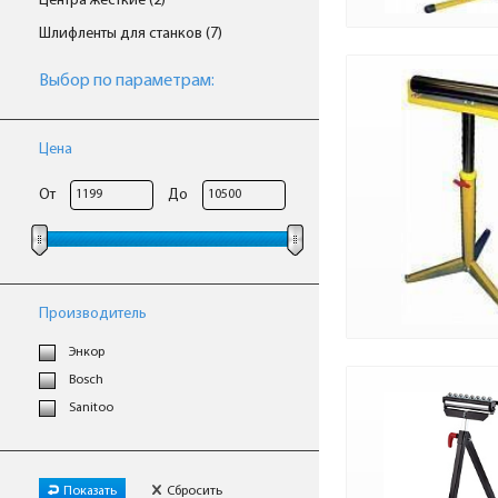
Центра жесткие (2)
Шлифленты для станков (7)
Выбор по параметрам:
Цена
От
До
Производитель
Энкор
Bosch
Sanitoo
Показать
Сбросить