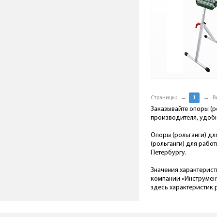
Страницы:
←
1
→
В
Заказывайте опоры (р
производителя, удоб
Опоры (рольганги) дл
(рольганги) для рабо
Петербургу.
Значения характерист
компании «Инструмент
здесь характеристик 