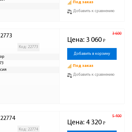
Под заказ
Р
Добавить к сравнению
3 600
22773
Цена:
3 060
Р
-
Код: 22773
Добавить в корзину
ор
73
Под заказ
сия
Добавить к сравнению
5 400
 22774
Цена:
4 320
Р
-
Код: 22774