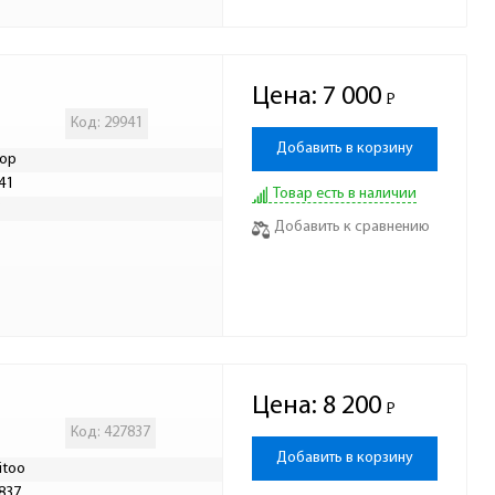
Цена:
7 000
Р
-
Код: 29941
Добавить в корзину
ор
41
Товар есть в наличии
Р
Добавить к сравнению
Цена:
8 200
Р
-
Код: 427837
Добавить в корзину
itoo
837