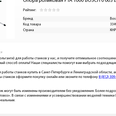
Опора роликовая PTA 1000 BOSCH 0 603 
Рейтинг:
Бренд
Bos
Код товара
334
Страна
КН
се
ольганги) для работы станков у нас, и получите оптимальное соотношен
ный способ оплаты! Наши специалисты помогут вам выбрать подходящий
я работы станков купить в Санкт-Петербурге и Ленинградской области, а
ты станков оформите покупку онлайн или звоните по телефону
8 (812) 309
ик могут быть изменены производителем без уведомления. Более подро
овоз». В связи с изменениями и усовершенствовании моделей техники Ма
реальным.