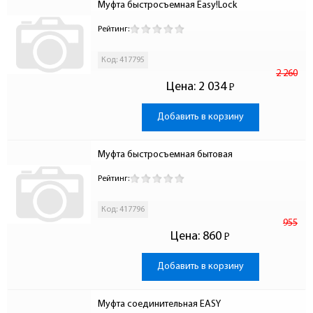
Муфта быстросъемная Easy!Lock
Рейтинг:
Код: 417795
2 260
Цена:
2 034
Р
-
Добавить в корзину
Муфта быстросъемная бытовая
Рейтинг:
Код: 417796
955
Цена:
860
Р
-
Добавить в корзину
Муфта соединительная EASY