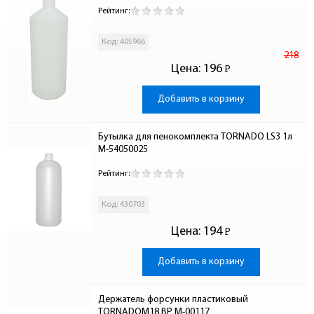
Рейтинг:
Код: 405966
218
Цена:
196
Р
-
Добавить в корзину
Бутылка для пенокомплекта TORNADO LS3 1л 
M-54050025
Рейтинг:
Код: 430703
Цена:
194
Р
-
Добавить в корзину
Держатель форсунки пластиковый  
TORNADOМ18 ВР M-00117