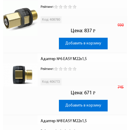
Рейтинг:
Код: 408780
930
Цена:
837
Р
-
Добавить в корзину
Адаптер №6 EASY М22х1,5
Рейтинг:
Код: 406772
745
Цена:
671
Р
-
Добавить в корзину
Адаптер №8 EASY М22х1,5