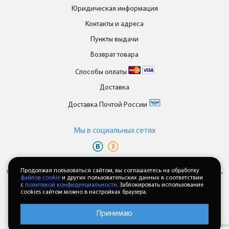
Юридическая информация
Контакты и адреса
Пункты выдачи
Возврат товара
Способы оплаты
Доставка
Доставка Почтой России
Мы в cоциальных сетях
Вы принимаете условия
политики в отношении обработки
персональных данных
Продолжая пользоваться сайтом, вы соглашаетесь на обработку
и
пользовательского соглашения
каждый раз,
файлов cookie
и других пользовательских данных в соответствии
когда оставляете свои данные в любой форме обратной связи на
с
политикой конфиденциальности.
Заблокировать использование
сайте enkor24.ru
cookies сайтом можно в настройках браузера.
Принимаю