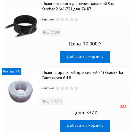
Шланг высокого давления запасной 9 м  
Karcher 2.641-721 для К3- К7
Рейтинг:
Код: 70688
Цена:
10 000
Р
-
Добавить в корзину
Выгода 5%
Шланг спиральный дренажный 3" (75мм) / 1м 
Сантехкреп 6.4.8
Рейтинг:
Код: 401216
355
Цена:
337
Р
-
Добавить в корзину