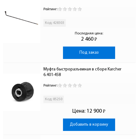
Рейтинг:
Код: 428303
Последняя цена:
2 460
Р
-
Под заказ
Муфта быстроразъемная в сборе Karcher 
6.401-458
Рейтинг:
Код: 85250
Цена:
12 900
Р
-
Добавить в корзину