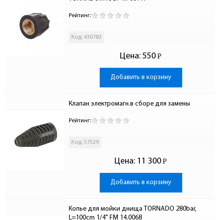
Рейтинг:
Код: 430783
Цена:
550
Р
-
Добавить в корзину
Клапан электромагн.в сборе для замены
Рейтинг:
Код: 57529
Цена:
11 300
Р
-
Добавить в корзину
Копье для мойки днища TORNADO 280bar, 
L=100cm 1/4" FM 14.0068