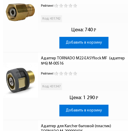
Рейтинг:
Код: 431742
Цена:
740
Р
-
Добавить в корзину
Адаптер TORNADO М22-EASY!lock MF  (адаптер 
№6) M-00516
Рейтинг:
Код: 431347
Цена:
1 290
Р
-
Добавить в корзину
Адаптер для Karcher бытовой (пластик) 