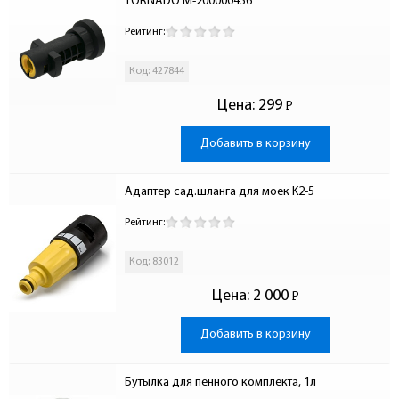
TORNADO M-200000436
Рейтинг:
Код: 427844
Цена:
299
Р
-
Добавить в корзину
Адаптер сад.шланга для моек K2-5
Рейтинг:
Код: 83012
Цена:
2 000
Р
-
Добавить в корзину
Бутылка для пенного комплекта, 1л