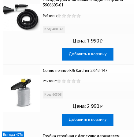
5906605-01
Рейтинг:
Код: 400343
Цена:
1 990
Р
-
Добавить в корзину
Сопло пенное FJ6 Karcher 2.643-147
Рейтинг:
Код: 60508
Цена:
2 990
Р
-
Добавить в корзину
Выгода 47%
Трубка струйная с форсункодержателем 