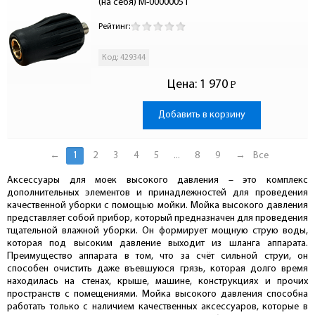
(на себя) M-00000051
Рейтинг:
Код: 429344
Цена:
1 970
Р
-
Добавить в корзину
←
1
2
3
4
5
...
8
9
→
Все
Аксессуары для моек высокого давления – это комплекс
дополнительных элементов и принадлежностей для проведения
качественной уборки с помощью мойки. Мойка высокого давления
представляет собой прибор, который предназначен для проведения
тщательной влажной уборки. Он формирует мощную струю воды,
которая под высоким давление выходит из шланга аппарата.
Преимущество аппарата в том, что за счёт сильной струи, он
способен очистить даже въевшуюся грязь, которая долго время
находилась на стенах, крыше, машине, конструкциях и прочих
пространств с помещениями. Мойка высокого давления способна
работать только с наличием качественных аксессуаров, которые в