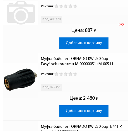
Рейтинг:
Код: 406770
985
Цена:
887
Р
-
Добавить в корзину
Муфта-байонет TORNADO KW 250 бар - 
Easy!lock комплект M-00000051+M-00511
Рейтинг:
Код: 429353
Цена:
2 480
Р
-
Добавить в корзину
Муфта-байонет TORNADO KW 250 бар 1/4" НР, 