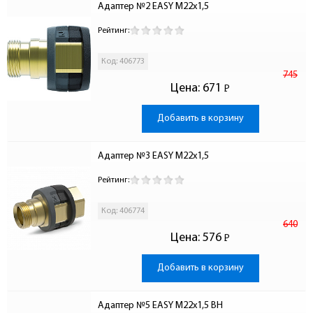
Адаптер №2 EASY М22х1,5
Рейтинг:
Код: 406773
745
Цена:
671
Р
-
Добавить в корзину
Адаптер №3 EASY М22х1,5
Рейтинг:
Код: 406774
640
Цена:
576
Р
-
Добавить в корзину
Адаптер №5 EASY М22х1,5 ВН