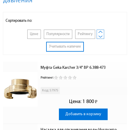
давления
Сортировать по:
Цене
Популярности
Рейтингу
Учитывать наличие
Муфта Geka Karcher 3/4" ВР 6.388-473
Рейтинг:
Код: 57975
Цена:
1 800
Р
-
Добавить в корзину
Насадка для откачивания воды Husqvarna 