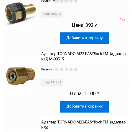
Рейтинг:
Код: 406775
435
Цена:
392
Р
-
Добавить в корзину
Адаптер TORNADO М22-EASY!lock FM  (адаптер 
№2) M-00515
Рейтинг:
Код: 431493
Цена:
1 100
Р
-
Добавить в корзину
Адаптер TORNADO М22-EASY!lock FM  (адаптер 
№5)