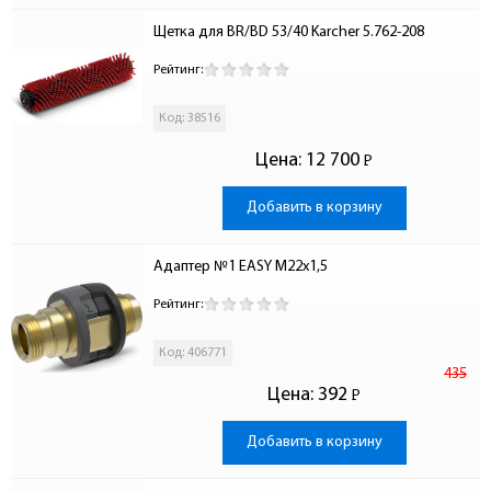
Щетка для BR/BD 53/40 Karcher 5.762-208
Рейтинг:
Код: 38516
Цена:
12 700
Р
-
Добавить в корзину
Адаптер №1 EASY М22х1,5
Рейтинг:
Код: 406771
435
Цена:
392
Р
-
Добавить в корзину