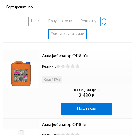
Сортировать по:
Цене
Популярности
Рейтингу
Учитывать наличие
Аквафобизатор С418 10л
Рейтинг:
Код: 41766
Последняя цена:
2 430
Р
-
Под заказ
Аквафобизатор С418 1л