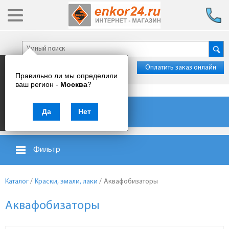
Оплатить заказ онлайн
Правильно ли мы определили
ваш регион -
Москва
?
Каталог товаров
Да
Нет
Фильтр
Каталог
/
Краски, эмали, лаки
/
Аквафобизаторы
Аквафобизаторы