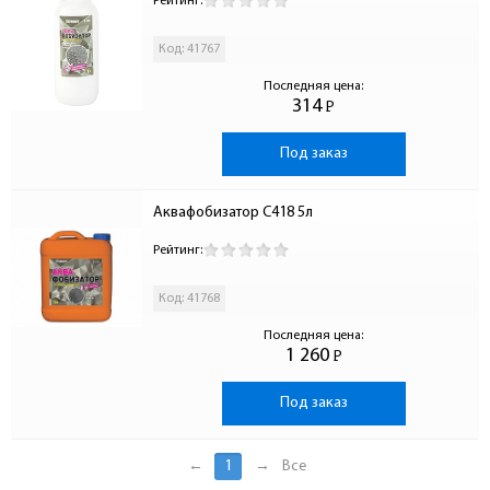
Рейтинг:
Код: 41767
Последняя цена:
314
Р
-
Под заказ
Аквафобизатор С418 5л
Рейтинг:
Код: 41768
Последняя цена:
1 260
Р
-
Под заказ
←
1
→
Все