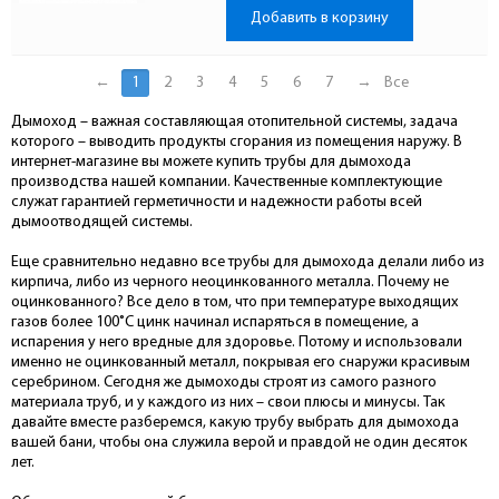
Добавить в корзину
←
1
2
3
4
5
6
7
→
Все
Дымоход – важная составляющая отопительной системы, задача
которого – выводить продукты сгорания из помещения наружу. В
интернет-магазине вы можете купить трубы для дымохода
производства нашей компании. Качественные комплектующие
служат гарантией герметичности и надежности работы всей
дымоотводящей системы.
Еще сравнительно недавно все трубы для дымохода делали либо из
кирпича, либо из черного неоцинкованного металла. Почему не
оцинкованного? Все дело в том, что при температуре выходящих
газов более 100˚С цинк начинал испаряться в помещение, а
испарения у него вредные для здоровье. Потому и использовали
именно не оцинкованный металл, покрывая его снаружи красивым
серебрином. Сегодня же дымоходы строят из самого разного
материала труб, и у каждого из них – свои плюсы и минусы. Так
давайте вместе разберемся, какую трубу выбрать для дымохода
вашей бани, чтобы она служила верой и правдой не один десяток
лет.