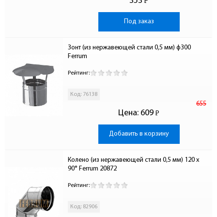
353
Р
-
Под заказ
Зонт (из нержавеющей стали 0,5 мм) ф300 
Ferrum
Рейтинг:
Код: 76138
655
Цена:
609
Р
-
Добавить в корзину
Колено (из нержавеющей стали 0,5 мм) 120 x 
90° Ferrum 20872
Рейтинг:
Код: 82906