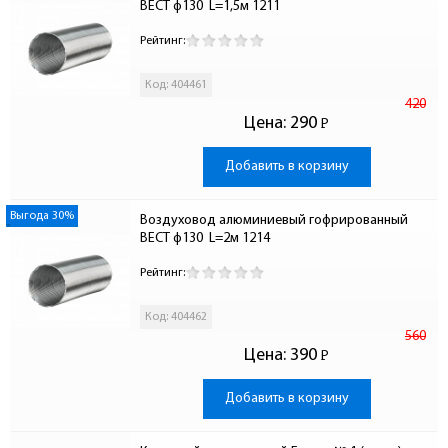
ВЕСТ ф130  L=1,5м 1211
Рейтинг:
Код: 404461
420
Цена:
290
Р
-
Добавить в корзину
Выгода 30%
Воздуховод алюминиевый гофрированный 
ВЕСТ ф130  L=2м 1214
Рейтинг:
Код: 404462
560
Цена:
390
Р
-
Добавить в корзину