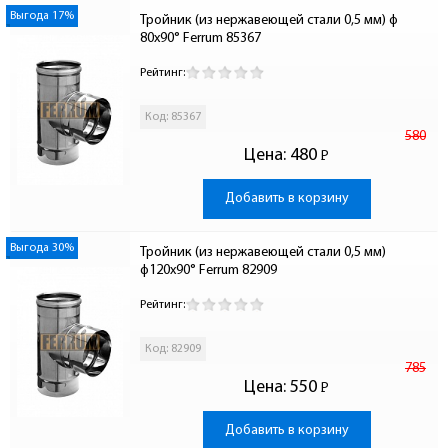
Выгода 17%
Тройник (из нержавеющей стали 0,5 мм) ф 
80х90° Ferrum 85367
Рейтинг:
Код: 85367
580
Цена:
480
Р
-
Добавить в корзину
Выгода 30%
Тройник (из нержавеющей стали 0,5 мм) 
ф120х90° Ferrum 82909
Рейтинг:
Код: 82909
785
Цена:
550
Р
-
Добавить в корзину