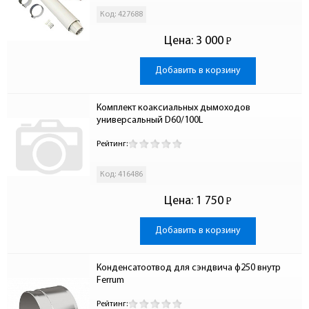
Код: 427688
Цена:
3 000
Р
-
Добавить в корзину
Комплект коаксиальных дымоходов 
универсальный D60/100L
Рейтинг:
Код: 416486
Цена:
1 750
Р
-
Добавить в корзину
Конденсатоотвод для сэндвича ф250 внутр 
Ferrum
Рейтинг: