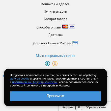
Контакты и адреса
Пункты выдачи
Возврат товара
Способы оплаты
Доставка
Доставка Почтой России
Мы в cоциальных сетях
Вы принимаете условия
политики в отношении обработки
персональных данных
Продолжая пользоваться сайтом, вы соглашаетесь на обработку
и
пользовательского соглашения
каждый раз,
файлов cookie
и других пользовательских данных в соответствии
когда оставляете свои данные в любой форме обратной связи на
с
политикой конфиденциальности.
Заблокировать использование
сайте enkor24.ru
cookies сайтом можно в настройках браузера.
Принимаю
0
Корзина
Обратная связь