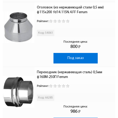
Оголовок (из нержавеющей стали 0,5 мм) 
ф115х200  fd14.115N.4.FF Ferrum
Рейтинг:
Код: 54061
Последняя цена:
800
Р
-
Под заказ
Переходник (нержавеющая сталь) 0,5мм 
ф160М-250П Ferrum
Рейтинг:
Код: 66285
Последняя цена:
986
Р
-