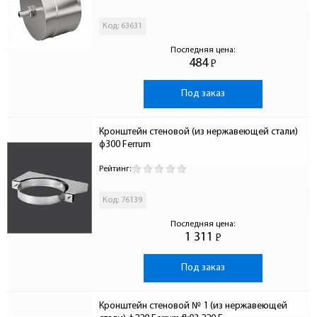
Код: 63631
Последняя цена:
484
Р
-
Под заказ
Кронштейн стеновой (из нержавеющей стали) 
ф300 Ferrum
Рейтинг:
Код: 76139
Последняя цена:
1 311
Р
-
Под заказ
Кронштейн стеновой № 1 (из нержавеющей 