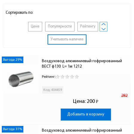
Сортировать по:
Цене
Популярности
Рейтингу
Учитывать наличие
Выгода 29%
Воздуховод алюминиевый гофрированный 
ВЕСТ ф130  L= 1м 1212
Рейтинг:
Код: 404459
282
Цена:
200
Р
-
Добавить в корзину
Выгода 31%
Воздуховод алюминиевый гофрированный 