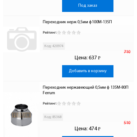
Под заказ
Переходник нерж 0,5мм ф100М-135П
Рейтинг:
Код: 420974
710
Цена:
637
Р
-
Добавить в корзину
Переходник нержавеющий 0,5мм ф 135М-80П 
Ferrum
Рейтинг:
Код: 85368
510
Цена:
474
Р
-