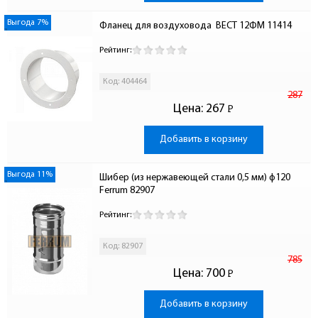
Выгода 7%
Фланец для воздуховода  ВЕСТ 12ФМ 11414
Рейтинг:
Код: 404464
287
Цена:
267
Р
-
Добавить в корзину
Выгода 11%
Шибер (из нержавеющей стали 0,5 мм) ф120 
Ferrum 82907
Рейтинг:
Код: 82907
785
Цена:
700
Р
-
Добавить в корзину