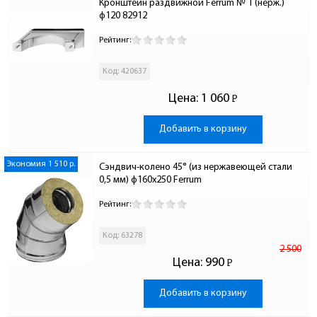
Кронштейн раздвижной Ferrum № 1 (нерж.) 
ф120 82912
Рейтинг:
Код: 420637
Цена:
1 060
Р
-
Добавить в корзину
Экономия 1 510 р.
Сэндвич-колено 45° (из нержавеющей стали 
0,5 мм) ф160х250 Ferrum
Рейтинг:
Код: 63278
2 500
Цена:
990
Р
-
Добавить в корзину