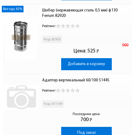
Выгода 42%
Шибер (нержавеющая сталь 0,5 мм) ф130 
Ferrum 82920
Рейтинг:
Код: 82920
900
Цена:
525
Р
-
Добавить в корзину
Адаптер вертикальный 60/100 51445
Рейтинг:
Код: 411169
Последняя цена:
700
Р
-
Под заказ