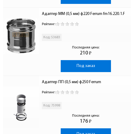
Адаптер ММ (0,5 мм) ф220 Ferrum fm16.220.1.F
Рейтинг:
Код: 53683
Последняя цена:
210
Р
-
Под заказ
Адаптер ПП (0,5 мм) ф250 Ferrum
Рейтинг:
Код: 75998
Последняя цена:
176
Р
-