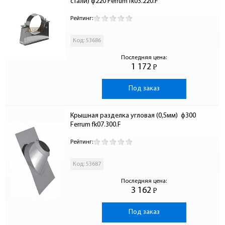
стали) ф220 Ferrum fk03.220.F
Рейтинг:
Код: 53686
Последняя цена:
1 172
Р
-
Под заказ
Крышная разделка угловая (0,5мм)  ф300 
Ferrum fk07.300.F
Рейтинг:
Код: 53687
Последняя цена:
3 162
Р
-
Под заказ