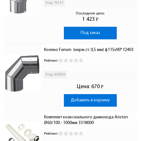
Код: 76137
Последняя цена:
1 423
Р
-
Под заказ
Колено Ferrum  (нерж.ст. 0,5 мм) ф115х90° f2403
Рейтинг:
Код: 428050
Цена:
670
Р
-
Добавить в корзину
Комплект коаксиального дымохода Ariston 
Ø60/100 - 1000мм 3318000
Рейтинг: