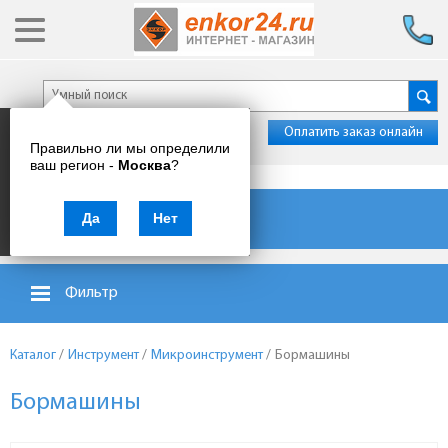
Оплатить заказ онлайн
Правильно ли мы определили
ваш регион -
Москва
?
Каталог товаров
Да
Нет
Фильтр
Каталог
/
Инструмент
/
Микроинструмент
/
Бормашины
Бормашины