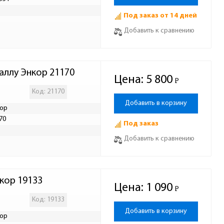
Р
Под заказ от 14 дней
Добавить к сравнению
таллу Энкор 21170
Цена:
5 800
Р
-
Код: 21170
Добавить в корзину
ор
70
Под заказ
Р
Добавить к сравнению
кор 19133
Цена:
1 090
Р
-
Код: 19133
Добавить в корзину
ор