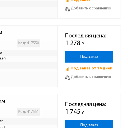
Р
Добавить к сравнению
м
Последняя цена:
1 278
Код: 417550
Р
-
er
Под заказ
550
Р
Под заказ от 14 дней
Добавить к сравнению
0мм
Последняя цена:
1 745
Код: 417551
Р
-
er
Под заказ
551