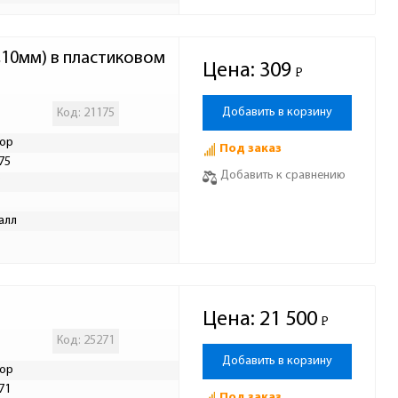
Цена:
309
Р
-
Добавить в корзину
Код: 21175
ор
Под заказ
75
Добавить к сравнению
Р
алл
Цена:
21 500
Р
-
Код: 25271
Добавить в корзину
ор
71
Под заказ