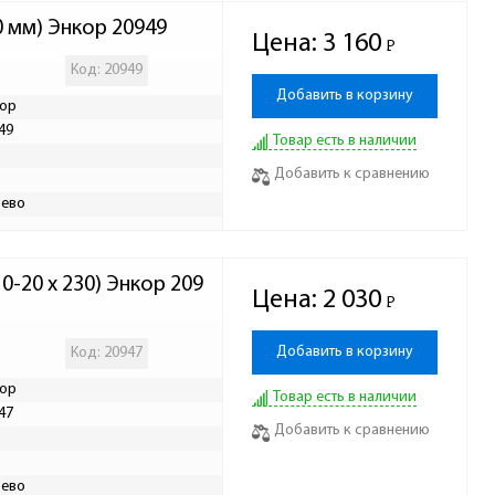
0 мм) Энкор 20949
Цена:
3 160
Р
-
Код: 20949
Добавить в корзину
ор
49
Товар есть в наличии
Р
Добавить к сравнению
ево
0-20 x 230) Энкор 209
Цена:
2 030
Р
-
Добавить в корзину
Код: 20947
ор
Товар есть в наличии
47
Добавить к сравнению
Р
ево