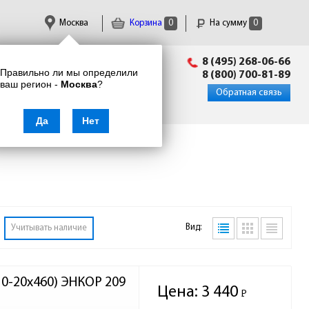
Москва
Корзина
0
На сумму
0
Пн-Пт: 09:00 - 18:00
8 (495) 268-06-66
Правильно ли мы определили
info@enkor24.ru
8 (800) 700-81-89
ваш регион -
Москва
?
Вход
|
Регистрация
Обратная связь
Да
Нет
Вид:
Учитывать наличие
10-20х460) ЭНКОР 209
Цена:
3 440
Р
-