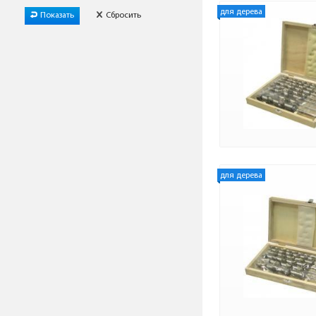
для дерева
Показать
Сбросить
для дерева