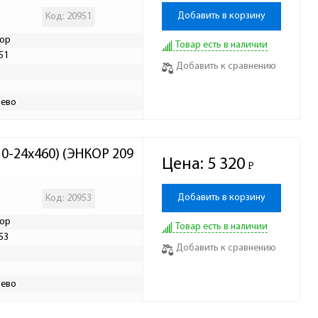
Добавить в корзину
Код: 20951
ор
Товар есть в наличии
51
Добавить к сравнению
Р
ево
10-24х460) (ЭНКОР 209
Цена:
5 320
Р
-
Добавить в корзину
Код: 20953
ор
Товар есть в наличии
53
Добавить к сравнению
Р
ево