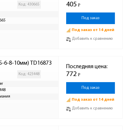
405
Код: 430665
Р
-
Под заказ
665
Р
Под заказ от 14 дней
Добавить к сравнению
5-6-8-10мм) TD16873
Последняя цена:
772
Код: 423448
Р
-
er
Под заказ
448
мания
Под заказ от 14 дней
Добавить к сравнению