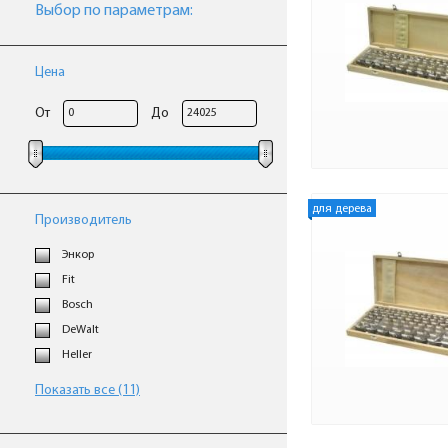
Выбор по параметрам:
Цена
От
До
для дерева
Производитель
Энкор
Fit
Bosch
DeWalt
Heller
Показать все (11)