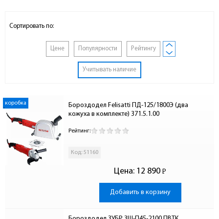
Сортировать по:
Цене
Популярности
Рейтингу
Учитывать наличие
коробка
Бороздодел Felisatti ПД-125/1800Э (два 
кожуха в комплекте) 371.5.1.00
Рейтинг:
Код: 51160
Цена:
12 890
Р
-
Добавить в корзину
Бороздодел ЗУБР ЗШ-П45-2100 ПВТК