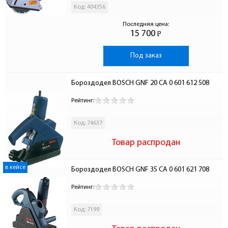
Код: 404356
Последняя цена:
15 700
Р
-
Под заказ
Бороздодел BOSCH GNF 20 CA 0 601 612 508
Рейтинг:
Код: 74637
Товар распродан
в кейсе
Бороздодел BOSCH GNF 35 CA 0 601 621 708
Рейтинг:
Код: 7199