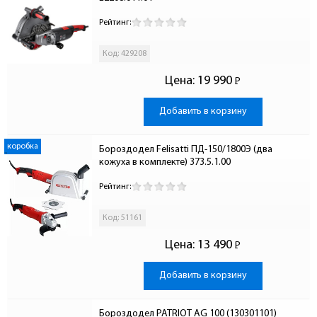
Рейтинг:
Код: 429208
Цена:
19 990
Р
-
Добавить в корзину
коробка
Бороздодел Felisatti ПД-150/1800Э (два 
кожуха в комплекте) 373.5.1.00
Рейтинг:
Код: 51161
Цена:
13 490
Р
-
Добавить в корзину
Бороздодел PATRIOT AG 100 (130301101)