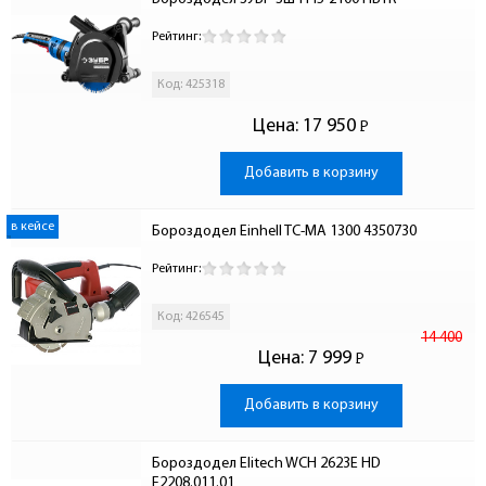
Рейтинг:
Код: 425318
Цена:
17 950
Р
-
Добавить в корзину
в кейсе
Бороздодел Einhell TC-MA 1300 4350730
Рейтинг:
Код: 426545
14 400
Цена:
7 999
Р
-
Добавить в корзину
Бороздодел Elitech WCH 2623E HD 
E2208.011.01