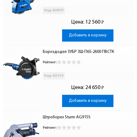
Код: 424070
Цена:
12 560
Р
-
Добавить в корзину
Бороздодел ЗУБР ЗШ-П65-2600 ПВСТК
Рейтинг:
Код: 425319
Цена:
24 650
Р
-
Добавить в корзину
Штроборез Sturm AG915S 
Рейтинг: