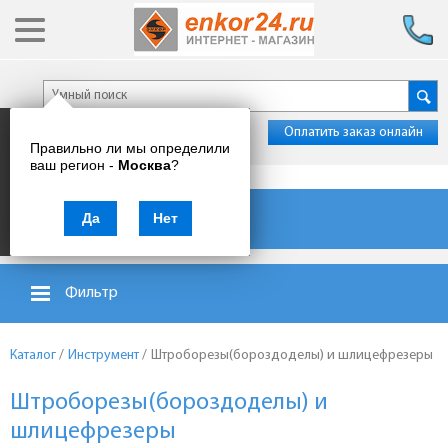
Оплатить заказ онлайн
Правильно ли мы определили
ваш регион -
Москва
?
Каталог товаров
Да
Нет
Фильтр
Каталог
/
Инструмент
/
Штроборезы(бороздоделы) и шлицефрезеры
Штроборезы(бороздоделы) и
шлицефрезеры